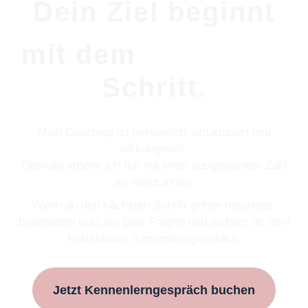
Dein Ziel beginnt
ersten
mit dem
Schritt.
Mein Coaching ist persönlich, strukturiert und
wirkungsvoll.
Deshalb arbeite ich nur mit einer ausgewählten Zahl
an Athlet:innen.
Wenn du den nächsten Schritt gehen möchtest,
beantworte kurz ein paar Fragen und sichere dir dein
kostenloses Kennenlerngespräch.
Jetzt Kennenlerngespräch buchen