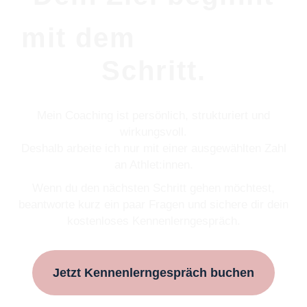
ersten
mit dem
Schritt.
Mein Coaching ist persönlich, strukturiert und
wirkungsvoll.
Deshalb arbeite ich nur mit einer ausgewählten Zahl
an Athlet:innen.
Wenn du den nächsten Schritt gehen möchtest,
beantworte kurz ein paar Fragen und sichere dir dein
kostenloses Kennenlerngespräch.
Jetzt Kennenlerngespräch buchen